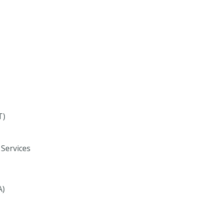
T)
 Services
A)