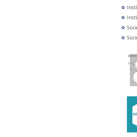
Inst
Inst
Soci
Soci