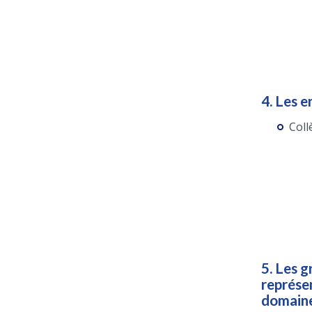
4. Les 
Coll
5. Les 
représen
domaine 