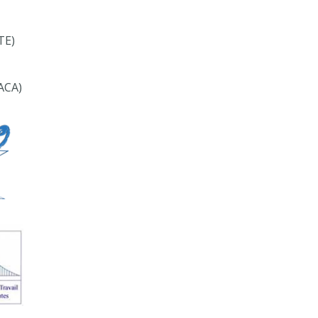
TE)
ACA)