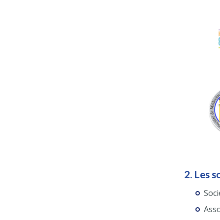
2. Les s
Soci
Asso