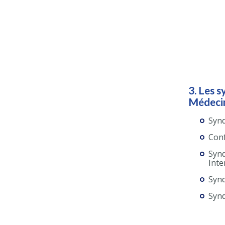
3. Les s
Médecin
Synd
Conf
Synd
Inte
Synd
Synd