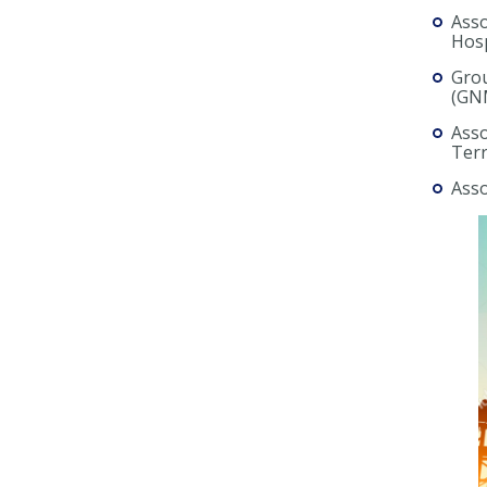
Asso
Hos
Grou
(GN
Asso
Terr
Asso