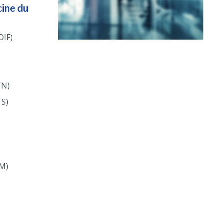
cine du
OIF)
TN)
TS)
TM)